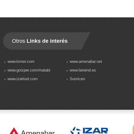
Otros
Links de interés
www.kimer.com
www.amenabar.net
www.goizper.com/matabi
www.larwind.es
www.izartool.com
Sumicen